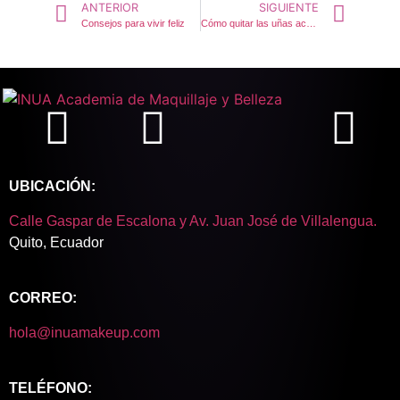
ANTERIOR
SIGUIENTE
Consejos para vivir feliz
Cómo quitar las uñas acrílicas fácil
UBICACIÓN:
Calle Gaspar de Escalona y Av. Juan José de Villalengua.
Quito, Ecuador
CORREO:
hola@inuamakeup.com
TELÉFONO: